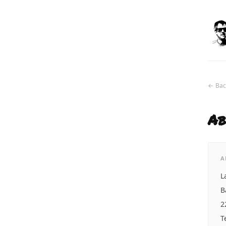
← Bac
Ab
A
L
B
2
T