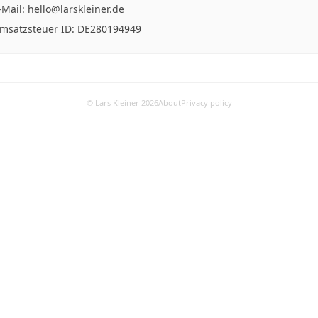
-Mail: hello@larskleiner.de
msatzsteuer ID: DE280194949
©
Lars Kleiner
2026
About
Privacy policy