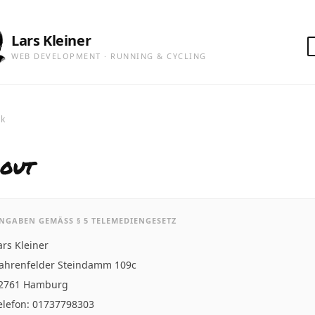
Lars Kleiner
WEB DEVELOPMENT · RUNNING & CYCLING
k
out
NGABEN GEMÄSS § 5 TELEMEDIENGESETZ
ars Kleiner
ahrenfelder Steindamm 109c
2761 Hamburg
elefon: 01737798303